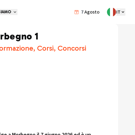
7
Agosto
IT
SIAMO
rbegno 1
Formazione, Corsi, Concorsi
ge a Morbegno il 7 giugno 2026 ed è un