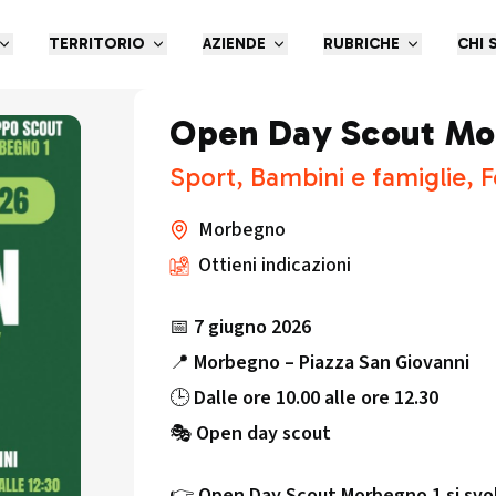
TERRITORIO
AZIENDE
RUBRICHE
CHI 
Open Day Scout Mo
Sport, Bambini e famiglie, 
Morbegno
Ottieni indicazioni
📅
7 giugno 2026
📍
Morbegno – Piazza San Giovanni
🕒
Dalle ore 10.00 alle ore 12.30
🎭
Open day scout
👉
Open Day Scout Morbegno 1 si svol