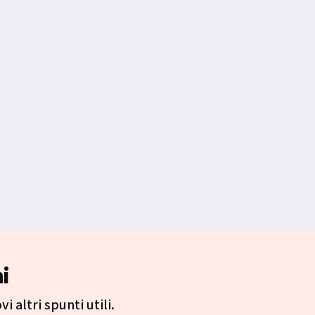
i
i altri spunti utili.