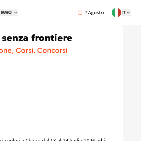
7
Agosto
IT
SIAMO
 senza frontiere
one, Corsi, Concorsi
i svolge a Chiuro dal 13 al 24 luglio 2026 ed è