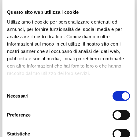
davanti ai forni accesi.
Questo sito web utilizza i cookie
Utilizziamo i cookie per personalizzare contenuti ed
Ma lui non si scompone, da una vita è così.
annunci, per fornire funzionalità dei social media e per
analizzare il nostro traffico. Condividiamo inoltre
E ogni mattina si sveglia felice per il suo lavoro che
informazioni sul modo in cui utilizzi il nostro sito con i
svolge con amore e passione.
nostri partner che si occupano di analisi dei dati web,
pubblicità e social media, i quali potrebbero combinarle
Gli chiedo se non ha mai pensato di ingrandirsi: "
No, a
con altre informazioni che hai fornito loro o che hanno
me basta il mio spazio e il mio lavoro. Mi accontento e
raccolto dal tuo utilizzo dei loro servizi.
sono soddisfatto di quello che produco. Poter donare
felicità attraverso i miei biscotti, è già una grande
Selezione
soddisfazione"
Necessari
del
consenso
Nel piccolo laboratorio tutto è studiato su misura,
Preferenze
non si può sprecare spazio.
I carrelli con i vassoi di biscotti appena sfornati
Statistiche