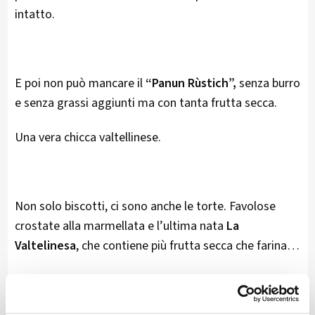
intatto.
E poi non può mancare il
“Panun Rùstich”,
senza burro
e senza grassi aggiunti ma con tanta frutta secca.
Una vera chicca valtellinese.
Non solo biscotti, ci sono anche le torte. Favolose
crostate alla marmellata e l’ultima nata
La
Valtelinesa
, che contiene più frutta secca che farina…
Michele mi parla del suo lavoro con il sorriso...
Un ventilatore "rinfresca" le giornate afose trascorse