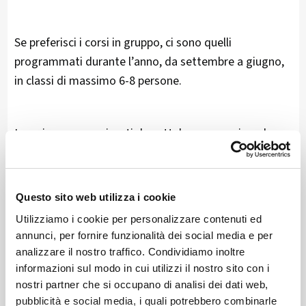
Se preferisci i corsi in gruppo, ci sono quelli
programmati durante l’anno, da settembre a giugno,
in classi di massimo 6-8 persone.
I corsi sono organizzati da settebre a gennaio e da
febbraio a giugno…
Questo sito web utilizza i cookie
Ma se desideri qualcosa di più personalizzato, puoi
Utilizziamo i cookie per personalizzare contenuti ed
sempre optare per lezioni private, strutturate per
annunci, per fornire funzionalità dei social media e per
soddisfare le tue necessità specifiche
, come la
analizzare il nostro traffico. Condividiamo inoltre
preparazione di un colloquio o una presentazione.
informazioni sul modo in cui utilizzi il nostro sito con i
nostri partner che si occupano di analisi dei dati web,
pubblicità e social media, i quali potrebbero combinarle