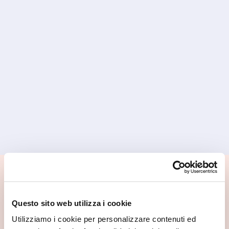
📍 Cosa vedere nei dintorni
Se vuoi scoprire di più su questa zona, qui trovi altri
Questo sito web utilizza i cookie
spunti utili.
Utilizziamo i cookie per personalizzare contenuti ed