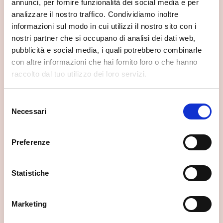
annunci, per fornire funzionalità dei social media e per
analizzare il nostro traffico. Condividiamo inoltre
informazioni sul modo in cui utilizzi il nostro sito con i
nostri partner che si occupano di analisi dei dati web,
pubblicità e social media, i quali potrebbero combinarle
con altre informazioni che hai fornito loro o che hanno
raccolto dal tuo utilizzo dei loro servizi.
Selezione
Necessari
del
consenso
Preferenze
Statistiche
Palazzo Lambertenghi
Marketing
Sondrio