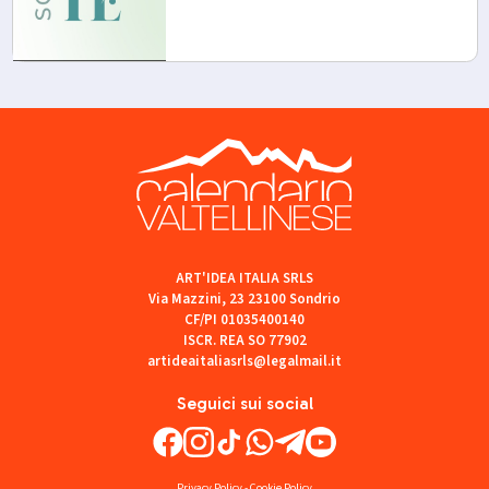
ART'IDEA ITALIA SRLS
Via Mazzini, 23 23100 Sondrio
CF/PI 01035400140
ISCR. REA SO 77902
artideaitaliasrls@legalmail.it
Seguici sui social
Privacy Policy
-
Cookie Policy