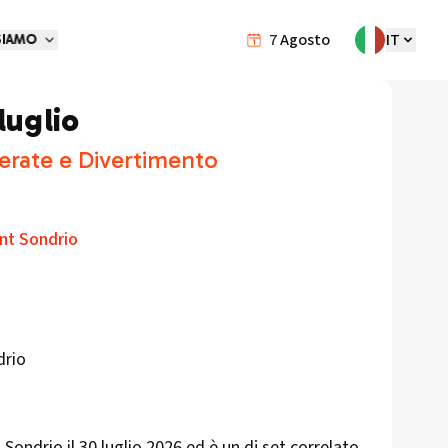
7
Agosto
IT
SIAMO
luglio
erate e Divertimento
int Sondrio
drio
 Sondrio il 30 luglio 2026 ed è un dj set correlato