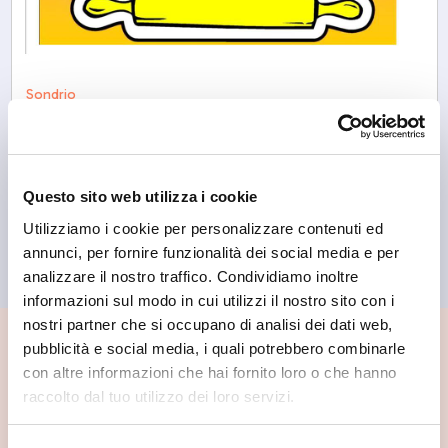
Sondrio
L'arte della pasta
Questo sito web utilizza i cookie
Utilizziamo i cookie per personalizzare contenuti ed
annunci, per fornire funzionalità dei social media e per
analizzare il nostro traffico. Condividiamo inoltre
informazioni sul modo in cui utilizzi il nostro sito con i
nostri partner che si occupano di analisi dei dati web,
pubblicità e social media, i quali potrebbero combinarle
📍 Cosa vedere nei dintorni
con altre informazioni che hai fornito loro o che hanno
raccolto dal tuo utilizzo dei loro servizi.
Se vuoi scoprire di più su questa zona, qui trovi altri
spunti utili.