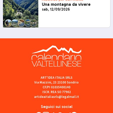
Una montagna da vivere
sab, 12/09/2026
ART'IDEA ITALIA SRLS
Via Mazzini, 23 23100 Sondrio
CF/PI 01035400140
ISCR. REA SO 77902
artideaitaliasrls@legalmail.it
Seguici sui social