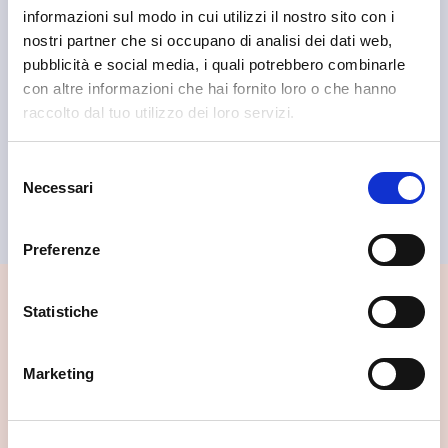
informazioni sul modo in cui utilizzi il nostro sito con i
nostri partner che si occupano di analisi dei dati web,
Sondrio
pubblicità e social media, i quali potrebbero combinarle
Ristorante il Locale Sondrio
con altre informazioni che hai fornito loro o che hanno
raccolto dal tuo utilizzo dei loro servizi.
Selezione
Necessari
del
consenso
Preferenze
Statistiche
📍 Cosa vedere nei dintorni
Se vuoi scoprire di più su questa zona, qui trovi altri
Marketing
spunti utili.