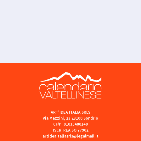
ART'IDEA ITALIA SRLS
Via Mazzini, 23 23100 Sondrio
CF/PI 01035400140
ISCR. REA SO 77902
artideaitaliasrls@legalmail.it