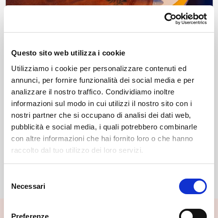
Questo sito web utilizza i cookie
Utilizziamo i cookie per personalizzare contenuti ed
annunci, per fornire funzionalità dei social media e per
analizzare il nostro traffico. Condividiamo inoltre
informazioni sul modo in cui utilizzi il nostro sito con i
nostri partner che si occupano di analisi dei dati web,
pubblicità e social media, i quali potrebbero combinarle
News
con altre informazioni che hai fornito loro o che hanno
Sport, divertimento, inclusione e un filo diretto
raccolto dal tuo utilizzo dei loro servizi.
con la grande pallavolo. La Valmalenco è pronta
a tornare protagonista con il Valmalenco Beach
Tue, 14/07/2026
Volley Campus 26.
Selezione
Necessari
del
consenso
Preferenze