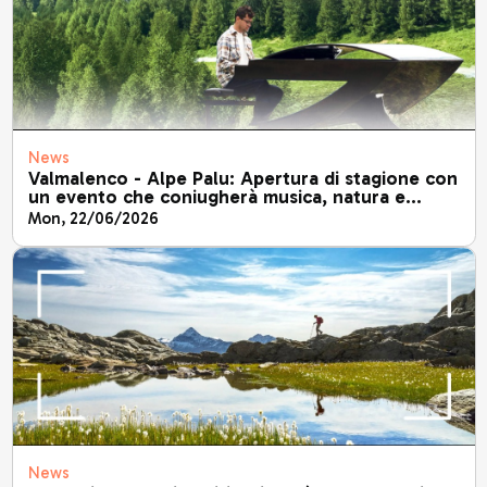
News
Valmalenco - Alpe Palu: Apertura di stagione con
un evento che coniugherà musica, natura e
solidarietà, occasione unica per unire il
Mon, 22/06/2026
benessere all'impegno sociale.
News