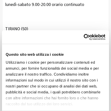
lunedì-sabato 9.00-20.00 orario continuato
TIRANO (S0)
via Pedrotti 9
T 346 7873126
Questo sito web utilizza i cookie
Utilizziamo i cookie per personalizzare contenuti ed
martedì-sabato 9.00-18.00 orario continuato
annunci, per fornire funzionalità dei social media e per
analizzare il nostro traffico. Condividiamo inoltre
informazioni sul modo in cui utilizzi il nostro sito con i
nostri partner che si occupano di analisi dei dati web,
MORBEGNO (S0)
pubblicità e social media, i quali potrebbero combinarle
con altre informazioni che hai fornito loro o che hanno
via G. F. Damiani 11
raccolto dal tuo utilizzo dei loro servizi.