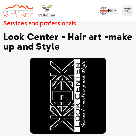
EN
Open
Services and professionals
Look Center - Hair art -make
up and Style