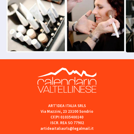
ART'IDEA ITALIA SRLS
Via Mazzini, 23 23100 Sondrio
CF/PI 01035400140
ISCR. REA SO 77902
artideaitaliasrls@legalmail.it