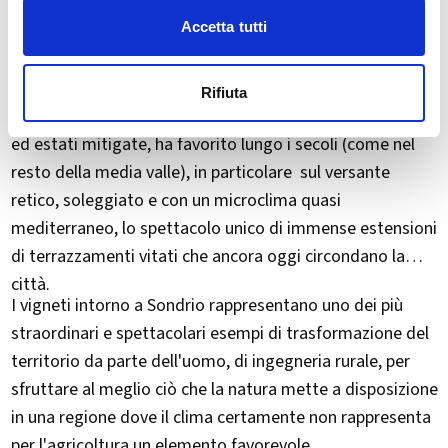
Su questi poggi rocciosi si trovano varie frazioni
Accetta tutti
dell'antico abitato di Sundrium, che nel corso dei secoli si
è espansa a sud, verso le maestose Alpi Orobie.
Rifiuta
Il suo clima continentale, caratterizzato da inverni freddi
ed estati mitigate, ha favorito lungo i secoli (come nel
resto della media valle), in particolare sul versante
retico, soleggiato e con un microclima quasi
mediterraneo, lo spettacolo unico di immense estensioni
di terrazzamenti vitati che ancora oggi circondano la
città.
I vigneti intorno a Sondrio rappresentano uno dei più
straordinari e spettacolari esempi di trasformazione del
territorio da parte dell'uomo, di ingegneria rurale, per
sfruttare al meglio ciò che la natura mette a disposizione
in una regione dove il clima certamente non rappresenta
per l'agricoltura un elemento favorevole.