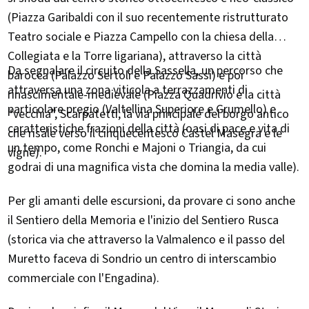
(Piazza Garibaldi con il suo recentemente ristrutturato
Teatro sociale e Piazza Campello con la chiesa della
Collegiata e la Torre ligariana), attraverso la città
Da segnalare il circuito della Sassella, un percorso che
barocca (Palazzo Sertoli e Palazzo Sassi) e poi
attraversa una zona viticola a terrazzamenti di
rinascimentale-medievale (Piazza Quadrivio e la città
particolare pregio (Valtellina Superiore e Grumello) e
“vecchia”, Scarpatetti, la via principale del borgo antico
caratteristiche frazioni della città (oasi di pace e vita di
che risale verso il cinquecentesco Castel Masegra e le
un tempo, come Ronchi e Majoni o Triangia, da cui
vigne).
godrai di una magnifica vista che domina la media valle).
Per gli amanti delle escursioni, da provare ci sono anche
il Sentiero della Memoria e l'inizio del Sentiero Rusca
(storica via che attraverso la Valmalenco e il passo del
Muretto faceva di Sondrio un centro di interscambio
commerciale con l'Engadina).